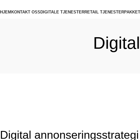
HJEM
KONTAKT OSS
DIGITALE TJENESTER
RETAIL TJENESTER
PAKKET
Menu
Digita
Digital annonseringsstrategi