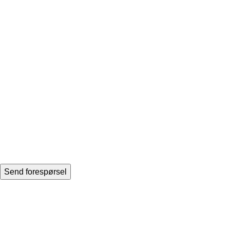
Send forespørsel
Address:
Skjærvaveien 18