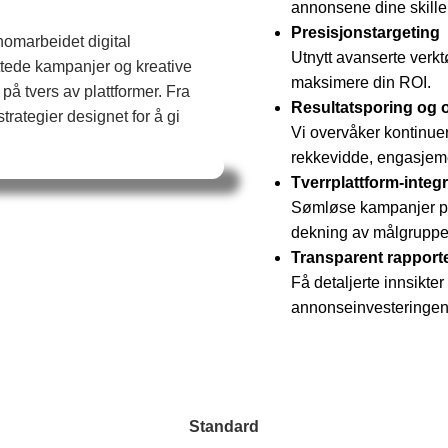
annonsene dine skille
Presisjonstargeting
omarbeidet digital
Utnytt avanserte verkt
ettede kampanjer og kreative
maksimere din ROI.
på tvers av plattformer. Fra
Resultatsporing og o
trategier designet for å gi
Vi overvåker kontinuer
rekkevidde, engasjeme
Tverrplattform-integ
Sømløse kampanjer på 
dekning av målgruppe
Transparent rapport
Få detaljerte innsikte
annonseinvesteringen
Standard