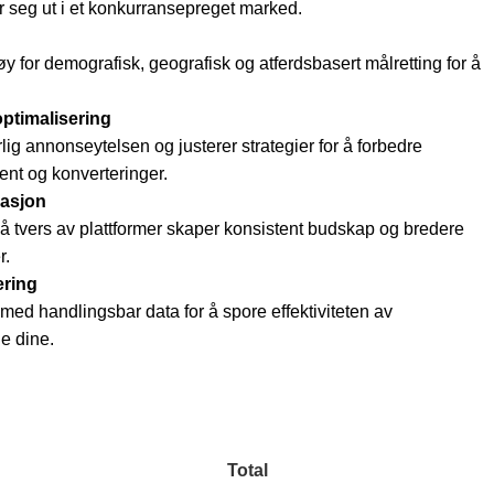
r seg ut i et konkurransepreget marked.
øy for demografisk, geografisk og atferdsbasert målretting for å
ptimalisering
lig annonseytelsen og justerer strategier for å forbedre
nt og konverteringer.
rasjon
tvers av plattformer skaper konsistent budskap og bredere
r.
ering
r med handlingsbar data for å spore effektiviteten av
e dine.
Total